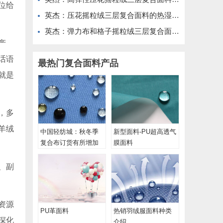
位给
英杰：压花摇粒绒三层复合面料的热湿舒适性与层间结合强度协同提升工艺
英杰：弹力布和格子摇粒绒三层复合面料在修身户外夹克中的弹性与保暖协同设计
产
话语
最热门复合面料产品
就是
，多
羊绒
中国轻纺城：秋冬季
新型面料-PU超高透气
复合布订货有所增加
膜面料
、副
资源
PU革面料
热销羽绒服面料​种类
深化
介绍