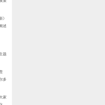
展策
新》
阐述
主题
责
尔多
大家
化、