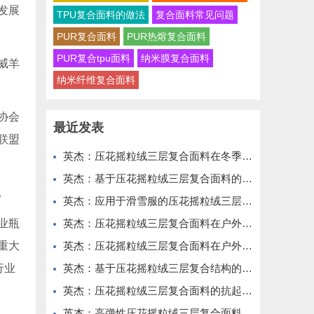
发展
TPU复合面料的做法
复合面料常见问题
PUR复合面料
PUR热熔复合面料
PUR复合tpu面料
纳米膜复合面料
威羊
纳米纤维复合面料
协会
最近发表
联盟
英杰：压花摇粒绒三层复合面料在冬季户外服装中的保暖性能优化研究
英杰：基于压花摇粒绒三层复合面料的高透气防风运动服饰开发
。
英杰：应用于滑雪服的压花摇粒绒三层复合面料抗撕裂与耐磨性提升技术
业瓶
英杰：压花摇粒绒三层复合面料在户外风衣和夹克中的应用与性能
重大
英杰：压花摇粒绒三层复合面料在户外运动服饰中的保暖与透气性能研究
行业
英杰：基于压花摇粒绒三层复合结构的功能性家居纺织品开发与应用
英杰：压花摇粒绒三层复合面料的抗起球性与耐磨性优化技术分析
英杰：高弹性压花摇粒绒三层复合面料在冬季童装设计中的应用实践