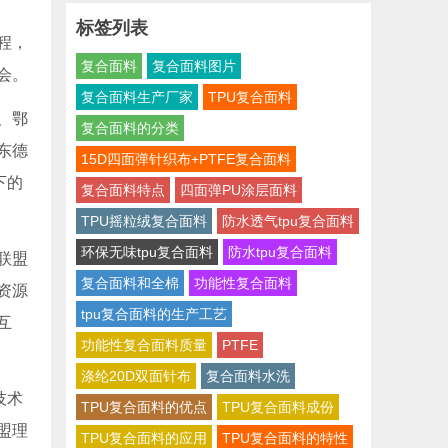
标签列表
程，
复合面料
复合面料图片
会。
复合面料生产厂家
TPU复合面料
、鄂
复合面料的分类
东德
15D四面弹针织布+PTFE复合面料
下的
复合面料特点
四面弹PU涂层面料
TPU摇粒绒复合面料
防水透气tpu复合面料
环保无味tpu复合面料
防水tpu复合面料
联盟
复合面料和全棉
功能性复合面料
资源
tpu复合面料的生产工艺
互
功能性复合面料质量
PTFE
涤纶20D双面针布
复合面料水洗
技术
TPU复合面料的优点
TPU复合面料成份
盟理
TPU复合面料的应用
TPU复合面料的特性