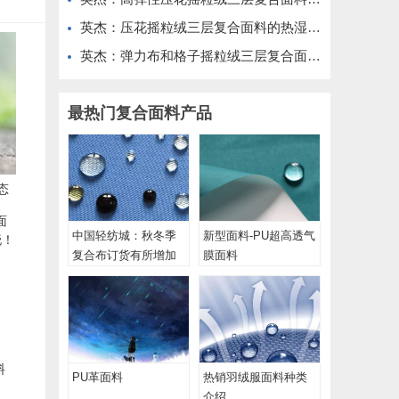
英杰：压花摇粒绒三层复合面料的热湿舒适性与层间结合强度协同提升工艺
英杰：弹力布和格子摇粒绒三层复合面料在修身户外夹克中的弹性与保暖协同设计
最热门复合面料产品
态
中国轻纺城：秋冬季
新型面料-PU超高透气
复合布订货有所增加
膜面料
料
PU革面料
热销羽绒服面料​种类
！
介绍