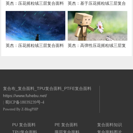
英杰：压花摇粒绒三层复合面料
英杰：基于压花摇粒绒三层复合
在户外运动服饰中的保暖与透气
结构的功能性家居纺织品开发与
性能研究
应用
英杰：压花摇粒绒三层复合面料
英杰：高弹性压花摇粒绒三层复
的抗起球性与耐磨性优化技术分
合面料在冬季童装设计中的应用
析
实践
复合布_复合面料_TPU复合面料_PTFE复合面料
https://www.fuhebu.net/
|
蜀ICP备18039239号-4
Powered By
Z-BlogPHP
PU 复合面料
PE 复合面料
复合面料知识
TPU复合面料
两层复合面料
复合面料图片