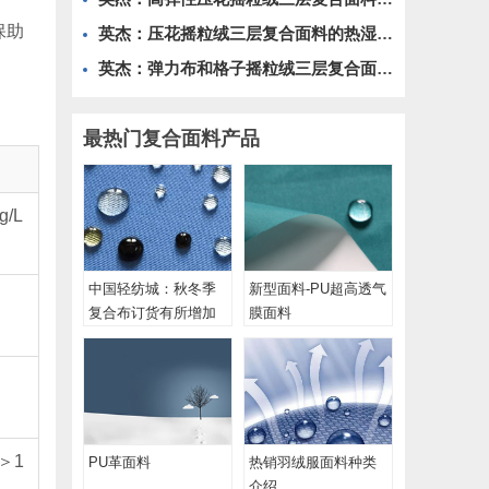
保助
英杰：压花摇粒绒三层复合面料的热湿舒适性与层间结合强度协同提升工艺
英杰：弹力布和格子摇粒绒三层复合面料在修身户外夹克中的弹性与保暖协同设计
最热门复合面料产品
g/L
中国轻纺城：秋冬季
新型面料-PU超高透气
复合布订货有所增加
膜面料
₀＞1
PU革面料
热销羽绒服面料​种类
介绍