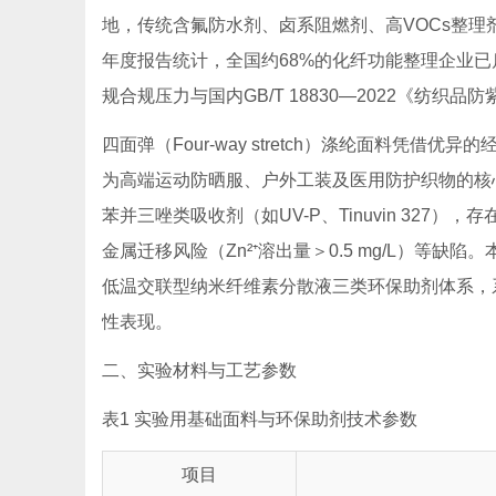
地，传统含氟防水剂、卤系阻燃剂、高VOCs整理
年度报告统计，全国约68%的化纤功能整理企业已
规合规压力与国内GB/T 18830—2022《纺
四面弹（Four-way stretch）涤纶面料凭
为高端运动防晒服、户外工装及医用防护织物的核心
苯并三唑类吸收剂（如UV-P、Tinuvin 327
金属迁移风险（Zn²⁺溶出量＞0.5 mg/L）等
低温交联型纳米纤维素分散液三类环保助剂体系，系
性表现。
二、实验材料与工艺参数
表1 实验用基础面料与环保助剂技术参数
项目