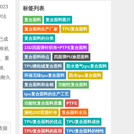
23
标签列表
H法
复合面料
复合面料图片
。
复合面料生产厂家
TPU复合面料
复合面料的分类
，已成
15D四面弹针织布+PTFE复合面料
或有机
复合面料特点
四面弹PU涂层面料
）、重
TPU摇粒绒复合面料
防水透气tpu复合面料
物、
环保无味tpu复合面料
防水tpu复合面料
能耐久
复合面料和全棉
功能性复合面料
tpu复合面料的生产工艺
功能性复合面料质量
PTFE
涤纶20D双面针布
复合面料水洗
TPU复合面料的优点
TPU复合面料成份
依据
TPU复合面料的应用
TPU复合面料的特性