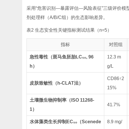
采用“危害识别—暴露评估—风险表征”三级评价
剂处理样（A/B/C组）的生态影响差异。
表2 生态安全性关键指标测试结果（n=5）
指标
对照组
急性毒性（斑马鱼胚胎LC₅₀, 96
12.3 m
h）
g/L
CD86↑2
皮肤致敏性（h-CLAT法）
15%
土壤微生物抑制率（ISO 11268-
41.7%
1）
水体藻类生长抑制EC₅₀（Scenede
8.9 mg/