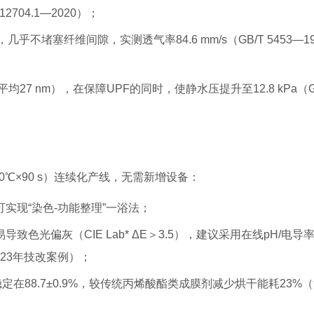
12704.1—2020）；
几乎不堵塞纤维间隙，实测透气率84.6 mm/s（GB/T 5453—19
7 nm），在保障UPF的同时，使静水压提升至12.8 kPa（G
。
℃×90 s）连续化产线，无需新增设备：
可实现“染色-功能整理”一浴法；
易导致色光偏灰（CIE L
a
b* ΔE＞3.5），建议采用在线pH/电导
23年技改案例）；
率稳定在88.7±0.9%，较传统丙烯酸酯类成膜剂减少烘干能耗23%