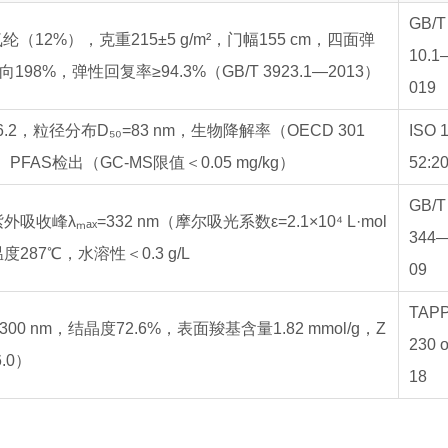
GB/T
+ 氨纶（12%），克重215±5 g/m²，门幅155 cm，四面弹
10.1
98%，弹性回复率≥94.3%（GB/T 3923.1—2013）
019
–6.2，粒径分布D₅₀=83 nm，生物降解率（OECD 301
ISO 
、PFAS检出（GC-MS限值＜0.05 mg/kg）
52:2
GB/T
紫外吸收峰λₘₐₓ=332 nm（摩尔吸光系数ε=2.1×10⁴ L·mol
344
度287℃，水溶性＜0.3 g/L
09
TAPP
300 nm，结晶度72.6%，表面羧基含量1.82 mmol/g，Z
230 
6.0）
18