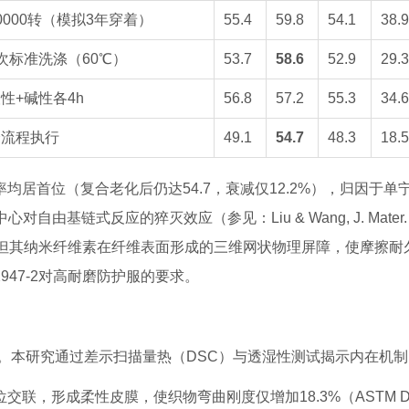
0000转（模拟3年穿着）
55.4
59.8
54.1
38.9
次标准洗涤（60℃）
53.7
58.6
52.9
29.3
性+碱性各4h
56.8
57.2
55.3
34.6
全流程执行
49.1
54.7
48.3
18.5
均居首位（复合老化后仍达54.7，衰减仅12.2%），归因于单
心对自由基链式反应的猝灭效应（参见：Liu & Wang,
J. Mater
UPF略低，但其纳米纤维素在纤维表面形成的三维网状物理屏障，使摩擦耐
12947-2对高耐磨防护服的要求。
。本研究通过差示扫描量热（DSC）与透湿性测试揭示内在机制
交联，形成柔性皮膜，使织物弯曲刚度仅增加18.3%（ASTM D