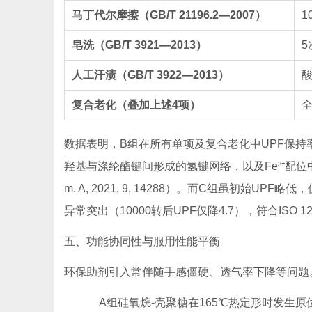
马丁代尔摩擦（GB/T 21196.2—2007）
1
皂洗（GB/T 3921—2013）
5
人工汗渍（GB/T 3922—2013）
酸
复合老化（叠加上述4项）
数据表明，B组在所有单项及复合老化中UPF保持率
羟基与涤纶酯键间形成的氢键网络，以及Fe³⁺配位中
m. A
, 2021, 9, 14288）。而C组虽初始
异常突出（10000转后UPF仅降4.7），符合ISO 
五、功能协同性与服用性能平衡
环保助剂引入常伴随手感僵硬、透气率下降等问题
A组硅氧烷-壳聚糖在165℃热定形时发生原位