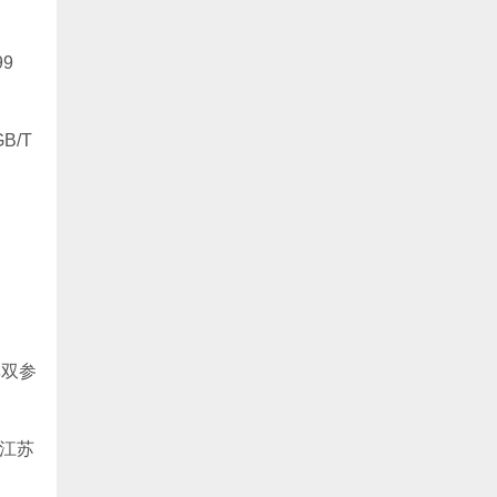
9
B/T
率双参
（江苏