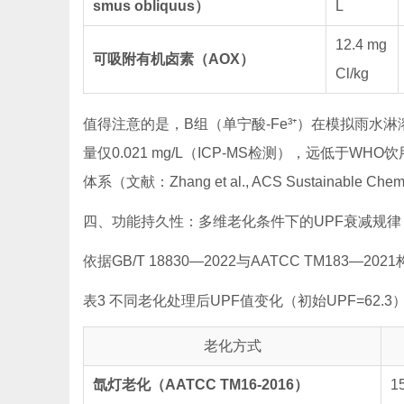
smus obliquus）
L
12.4 mg
可吸附有机卤素（AOX）
Cl/kg
值得注意的是，B组（单宁酸-Fe³⁺）在模拟雨水淋溶
量仅0.021 mg/L（ICP-MS检测），远低于WH
体系（文献：Zhang et al.,
ACS Sustainable Chem
四、功能持久性：多维老化条件下的UPF衰减规律
依据GB/T 18830—2022与AATCC TM1
表3 不同老化处理后UPF值变化（初始UPF=62.3
老化方式
氙灯老化（AATCC TM16-2016）
1