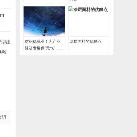
 m
纺织稳就业！为产业
涂层面料的优缺点
⁺溶出
经济发展保“元气”，为
颗粒
工人创收增“底气”
照组