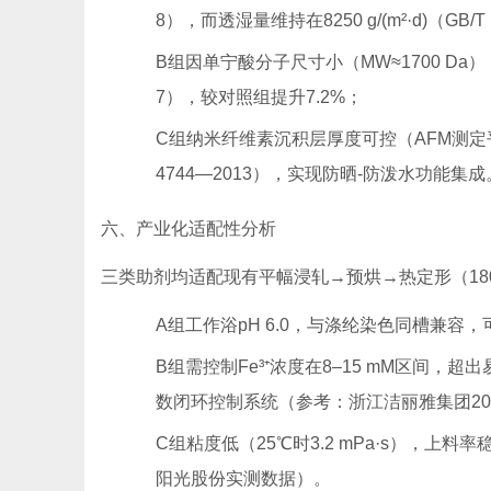
8），而透湿量维持在8250 g/(m²·d)（GB/T 
B组因单宁酸分子尺寸小（MW≈1700 Da），
7），较对照组提升7.2%；
C组纳米纤维素沉积层厚度可控（AFM测定平均2
4744—2013），实现防晒-防泼水功能集成
六、产业化适配性分析
三类助剂均适配现有平幅浸轧→预烘→热定形（180
A组工作浴pH 6.0，与涤纶染色同槽兼容，
B组需控制Fe³⁺浓度在8–15 mM区间，超出
数闭环控制系统（参考：浙江洁丽雅集团20
C组粘度低（25℃时3.2 mPa·s），上料
阳光股份实测数据）。