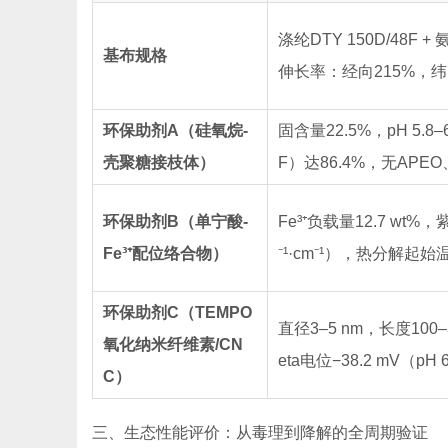
涤纶DTY 150D/48F 
基布规格
伸长率：经向215%，纬向1
环保助剂A（硅氧烷-
固含量22.5%，pH 5.8
壳聚糖接枝体）
F）达86.4%，无APEO
环保助剂B（单宁酸-
Fe³⁺负载量12.7 wt%，
Fe³⁺配位络合物）
⁻¹·cm⁻¹），热分解起始温
环保助剂C（TEMPO
直径3–5 nm，长度100–
氧化纳米纤维素/CN
eta电位−38.2 mV（pH 
C）
三、生态性能评价：从毒理到降解的全周期验证