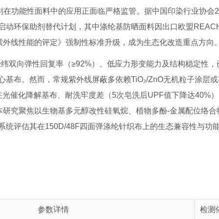
剂在功能性面料中的应用正面临严格监管。据中国印染行业协会20
启动环保助剂替代计划，其中涤纶基防晒面料因出口欧盟REAC
织品防紫外线性能的评定》强制性标准升级，成为生态化改造重点方向
借优异的经纬双向弹性回复率（≥92%）、低应力形变能力及结构稳定性
基布。然而，常规紫外线屏蔽多依赖TiO₂/ZnO无机粒子涂层
），存在光催化降解基布、耐洗牢度差（5次皂洗后UPF值下降达40%
缺陷。本研究聚焦以生物基多元醇改性硅氧烷、植物多酚-金属配位络合
统评估其在150D/48F四面弹涤纶针织布上的生态兼容性与功
参数详情
检测