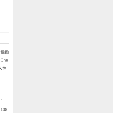
宁酸酚
. Che
久性
：
138