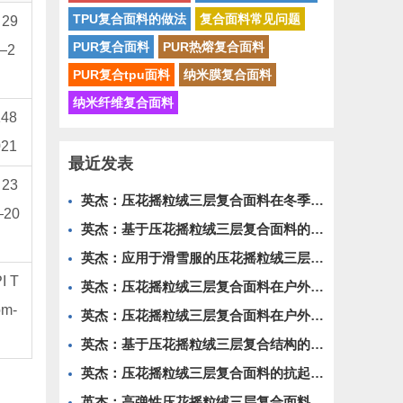
TPU复合面料的做法
复合面料常见问题
 29
PUR复合面料
PUR热熔复合面料
—2
PUR复合tpu面料
纳米膜复合面料
纳米纤维复合面料
148
021
最近发表
 23
英杰：压花摇粒绒三层复合面料在冬季户外服装中的保暖性能优化研究
—20
英杰：基于压花摇粒绒三层复合面料的高透气防风运动服饰开发
英杰：应用于滑雪服的压花摇粒绒三层复合面料抗撕裂与耐磨性提升技术
I T
英杰：压花摇粒绒三层复合面料在户外风衣和夹克中的应用与性能
om-
英杰：压花摇粒绒三层复合面料在户外运动服饰中的保暖与透气性能研究
英杰：基于压花摇粒绒三层复合结构的功能性家居纺织品开发与应用
英杰：压花摇粒绒三层复合面料的抗起球性与耐磨性优化技术分析
英杰：高弹性压花摇粒绒三层复合面料在冬季童装设计中的应用实践