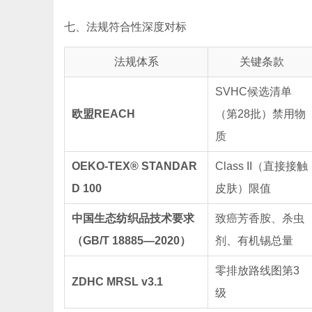
七、法规符合性深度对标
法规体系
关键条款
SVHC候选清单
欧盟REACH
（第28批）禁用物
质
OEKO-TEX® STANDAR
Class II（直接接触
D 100
皮肤）限值
中国生态纺织品技术要求
致癌芳香胺、杀虫
（GB/T 18885—2020）
剂、有机锡总量
零排放路线图第3
ZDHC MRSL v3.1
级