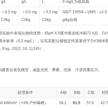
g/L
g/L
L
0 mg/L为低风险
＜0.5 mg
＜0.5 mg
＜0.5 mg
GB/T 15959—1995：≤1.0
Cl/kg
Cl/kg
Cl/kg
g/kg合格
实验中表现出独特优势：经pH 4.5缓冲液连续冲刷72 h后，Fe³
O饮用水标准（0.3 mg/L），证实其配位键稳定性显著优于ZnO纳米
. Eng.
, 2022, 10, 11245）。
83—2021构建复合老化模型，涵盖光照、摩擦、洗涤、汗渍四重应力。
）
处理条件
A组
B组
C组
对
50 kWh/m²（≈3年户外曝晒）
58.2
61.5
57.6
42.7