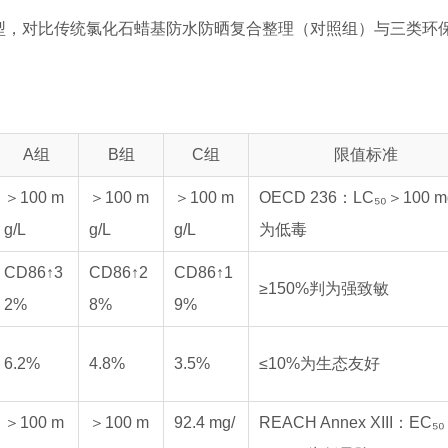
模型，对比传统氯化石蜡基防水防晒复合整理（对照组）与三类环
A组
B组
C组
限值标准
＞100 m
＞100 m
＞100 m
OECD 236：LC₅₀＞100 m
g/L
g/L
g/L
为低毒
CD86↑3
CD86↑2
CD86↑1
≥150%判为强致敏
2%
8%
9%
6.2%
4.8%
3.5%
≤10%为生态友好
＞100 m
＞100 m
92.4 mg/
REACH Annex XIII：EC₅