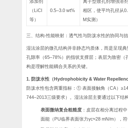
添加剂
离子型致孔剂增强溶
（LiCl
0.5–3.0 wt%
相区，使平均孔径从0.8
等）
M实测）
三、结构-性能映射：透气性与防泼水性的协同与
湿法涂层的微孔结构并非静态均质体，而是呈现典型的
孔隙率（65–78%）的指状支撑层；表层为致密（孔径
构是理解性能耦合关系的关键。
1. 防泼水性（Hydrophobicity & Water Repel
防泼水性包含两重指标：① 表面接触角（CA）≥140°（
744–2013三级要求）。湿法涂层主要通过以下结
表面微纳复合粗糙度
：皮层在相分离过程中自
面能（PU临界表面张力γc≈28 mN/m），符