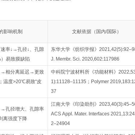
的影响机制
文献依据（国内/国际）
离速率↓→孔径↓、孔隙
东华大学《纺织学报》2021,42(5):92–
%）易致膜缺陷
J. Membr. Sci. 2020,602:117986
↓→相分离延迟→更致
中科院宁波材料所《功能材料》2022,53
温度>20℃易致“皮
1):11128–11135；Polymer 2019,183:1
37
江南大学《印染助剂》2023,40(3):45–
↑→孔径增大、孔隙率
ACS Appl. Mater. Interfaces 2021,13:2
剥离强度下降
2–24904