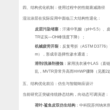
四、结构劣化机制：使用过程中的性能衰减路径
湿法涂层在实际应用中面临三大结构性退化：
皮层污染堵塞
：汗液中乳酸（pH≈5.5）、
TR证实—OH峰强度下降）；
机械疲劳开裂
：反复弯折（ASTM D3776
m），形成非选择性渗水通道；
溶剂/洗涤剂侵蚀
：家用洗衣液中LAS（直
乱，MVTR异常升高而HHWP骤降（见图2
五、结构优化前沿：仿生与智能响应设计
当前研究正突破传统静态结构，向动态可调演进：
荷叶-鲨鱼皮双仿生结构
：中科院苏州纳米所开