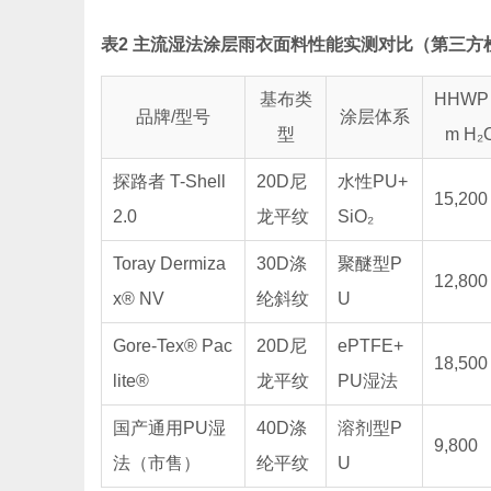
表2 主流湿法涂层雨衣面料性能实测对比（第三方检测
基布类
HHWP 
品牌/型号
涂层体系
型
m H₂
探路者 T-Shell
20D尼
水性PU+
15,200
2.0
龙平纹
SiO₂
Toray Dermiza
30D涤
聚醚型P
12,800
x® NV
纶斜纹
U
Gore-Tex® Pac
20D尼
ePTFE+
18,500
lite®
龙平纹
PU湿法
国产通用PU湿
40D涤
溶剂型P
9,800
法（市售）
纶平纹
U