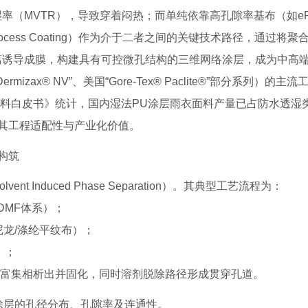
率（MVTR），导致穿着闷热；而单纯依靠高孔隙率基布（如eP
cess Coating）作为介于二者之间的关键技术路径，通过将聚
离诱导成膜，构建具有可控微孔结构的三维网络涂层，成为中高
rmizax® NV”、美国“Gore-Tex® Paclite®”部分系列）的主
面料白皮书》统计，国内湿法PU涂层雨衣面料产量已占防水透湿
凸显其工程适配性与产业化价值。
构筑
ent Induced Phase Separation）。其典型工艺流程为：
/DMF体系）；
尼龙/涤纶平纹布）；
）；
物富集相析出并固化，同时溶剂脱除路径形成贯穿孔道。
涂层的孔径分布、孔隙率及连通性。