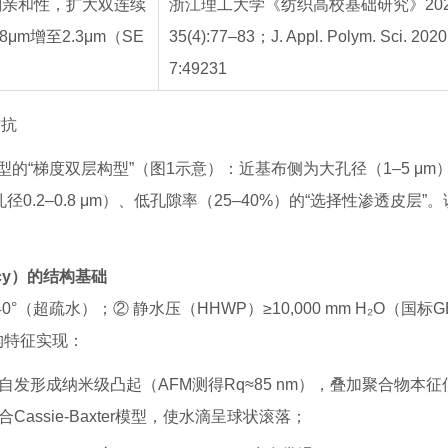
剂亲和性，扩大双连续
浙江理工大学《纺织高校基础研究》202
μm增至2.3μm（SE
35(4):77–83；J. Appl. Polym. Sci. 2020
7:49231
拮抗
“梯度双层构型”（图1示意）：近基布侧为大孔径（1–5 μm
0.2–0.8 μm）、低孔隙率（25–40%）的“选择性渗透皮层”
lency）的结构基础
超疏水）；② 静水压（HHWP）≥10,000 mm H₂O（国标GB/
构特征实现：
发形成纳米级凸起（AFM测得Rq≈85 nm），叠加聚合物本征
合Cassie-Baxter模型，使水滴呈球状滚落；