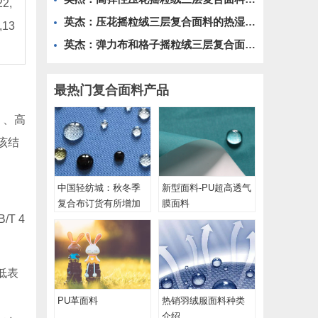
2,
英杰：压花摇粒绒三层复合面料的热湿舒适性与层间结合强度协同提升工艺
,13
英杰：弹力布和格子摇粒绒三层复合面料在修身户外夹克中的弹性与保暖协同设计
最热门复合面料产品
）、高
。该结
中国轻纺城：秋冬季
新型面料-PU超高透气
复合布订货有所增加
膜面料
T 4
低表
PU革面料
热销羽绒服面料​种类
介绍