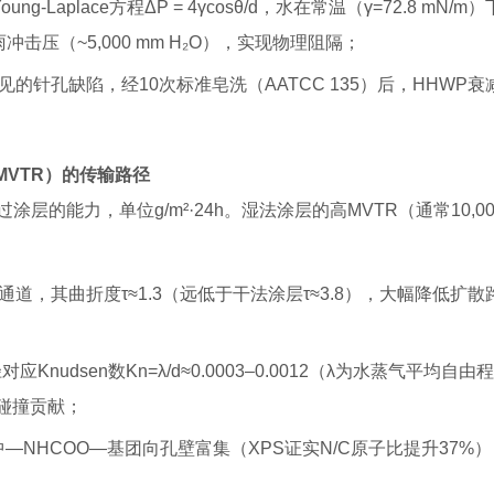
ng-Laplace方程ΔP = 4γcosθ/d，水在常温（γ=72.8 mN/m
暴雨冲击压（~5,000 mm H₂O），实现物理阻隔；
的针孔缺陷，经10次标准皂洗（AATCC 135）后，HHWP衰
ate, MVTR）的传输路径
涂层的能力，单位g/m²·24h。湿法涂层的高MVTR（通常10,00
道，其曲折度τ≈1.3（远低于干法涂层τ≈3.8），大幅降低扩散
径对应Knudsen数Kn=λ/d≈0.0003–0.0012（λ为水蒸气平均自由程6
碰撞贡献；
—NHCOO—基团向孔壁富集（XPS证实N/C原子比提升37%