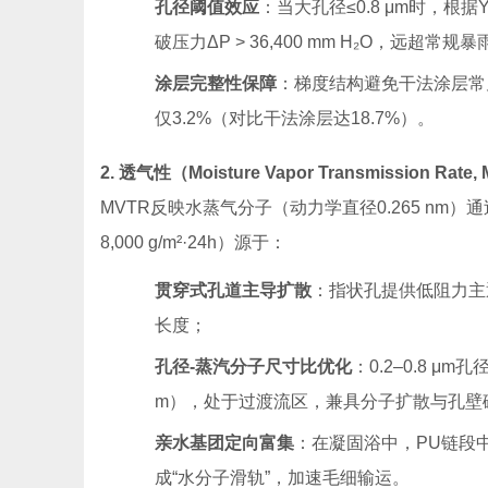
孔径阈值效应
：当大孔径≤0.8 μm时，根据You
破压力ΔP > 36,400 mm H₂O，远超常规
涂层完整性保障
：梯度结构避免干法涂层常见
仅3.2%（对比干法涂层达18.7%）。
2. 透气性（Moisture Vapor Transmission R
MVTR反映水蒸气分子（动力学直径0.265 nm）通过
8,000 g/m²·24h）源于：
贯穿式孔道主导扩散
：指状孔提供低阻力主通
长度；
孔径-蒸汽分子尺寸比优化
：0.2–0.8 μm孔
m），处于过渡流区，兼具分子扩散与孔壁
亲水基团定向富集
：在凝固浴中，PU链段中
成“水分子滑轨”，加速毛细输运。