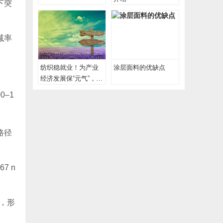
）下突
减率
纺织稳就业！为产业
涂层面料的优缺点
经济发展保“元气”，为
工人创收增“底气”
0–1
路径
7 n
），形