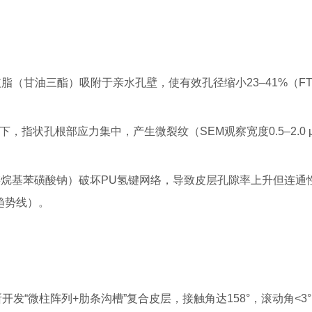
皮脂（甘油三酯）吸附于亲水孔壁，使有效孔径缩小23–41%（FTI
）下，指状孔根部应力集中，产生微裂纹（SEM观察宽度0.5–2.0 
链烷基苯磺酸钠）破坏PU氢键网络，导致皮层孔隙率上升但连通
趋势线）。
发“微柱阵列+肋条沟槽”复合皮层，接触角达158°，滚动角<3