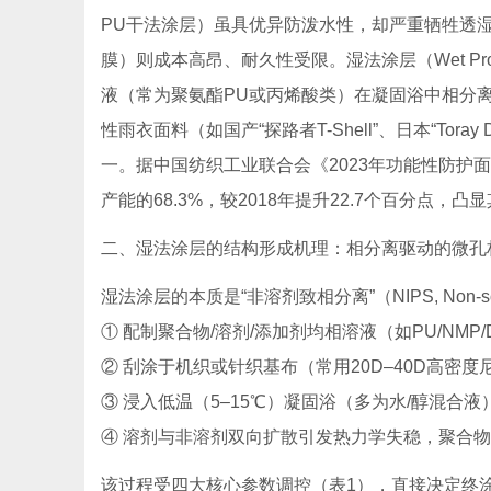
PU干法涂层）虽具优异防泼水性，却严重牺牲透湿
膜）则成本高昂、耐久性受限。湿法涂层（Wet Pro
液（常为聚氨酯PU或丙烯酸类）在凝固浴中相分
性雨衣面料（如国产“探路者T-Shell”、日本“Toray De
一。据中国纺织工业联合会《2023年功能性防护
产能的68.3%，较2018年提升22.7个百分点，
二、湿法涂层的结构形成机理：相分离驱动的微孔
湿法涂层的本质是“非溶剂致相分离”（NIPS, Non-solv
① 配制聚合物/溶剂/添加剂均相溶液（如PU/NMP
② 刮涂于机织或针织基布（常用20D–40D高密度
③ 浸入低温（5–15℃）凝固浴（多为水/醇混合液
④ 溶剂与非溶剂双向扩散引发热力学失稳，聚合
该过程受四大核心参数调控（表1），直接决定终