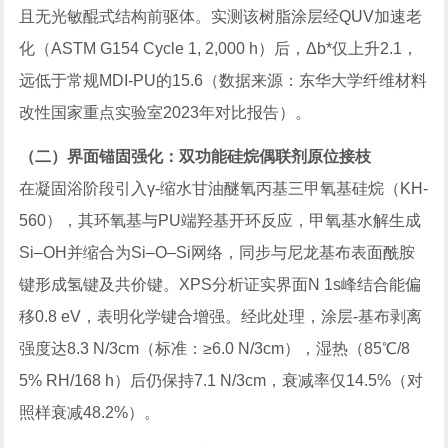
且无光敏醌式结构前驱体。实测该树脂涂层经QUV加速老
化（ASTM G154 Cycle 1, 2,000 h）后，Δb*仅上升2.1，
远低于常规MDI-PU的15.6（数据来源：东华大学纤维材料
改性国家重点实验室2023年对比报告）。
（二）界面锚固强化：双功能硅烷偶联剂原位接枝
在凝固浴阶段引入γ-缩水甘油醚氧丙基三甲氧基硅烷（KH-
560），其环氧基与PU端羟基开环反应，甲氧基水解生成
Si–OH并缩合为Si–O–Si网络，同步与尼龙基布表面酰胺
键形成氢键及共价键。XPS分析证实界面N 1s峰结合能偏
移0.8 eV，表明化学键合增强。经此处理，涂层-基布剥离
强度达8.3 N/3cm（标准：≥6.0 N/3cm），湿热（85℃/8
5% RH/168 h）后仍保持7.1 N/3cm，衰减率仅14.5%（对
照样衰减48.2%）。