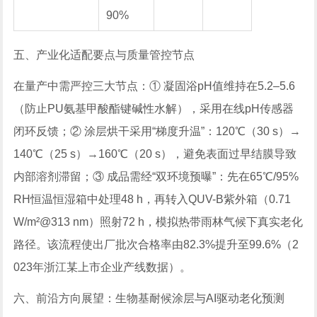
90%
五、产业化适配要点与质量管控节点
在量产中需严控三大节点：① 凝固浴pH值维持在5.2–5.6
（防止PU氨基甲酸酯键碱性水解），采用在线pH传感器
闭环反馈；② 涂层烘干采用“梯度升温”：120℃（30 s）→
140℃（25 s）→160℃（20 s），避免表面过早结膜导致
内部溶剂滞留；③ 成品需经“双环境预曝”：先在65℃/95%
RH恒温恒湿箱中处理48 h，再转入QUV-B紫外箱（0.71
W/m²@313 nm）照射72 h，模拟热带雨林气候下真实老化
路径。该流程使出厂批次合格率由82.3%提升至99.6%（2
023年浙江某上市企业产线数据）。
六、前沿方向展望：生物基耐候涂层与AI驱动老化预测