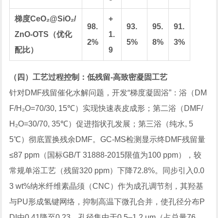
梯度CeO₂@SiO₂/
+
98.
93.
95.
91.
ZnO-OTS（优化
1.
2%
5%
8%
3%
配比）
9
（四）工艺过程控制：低残留-高致密凝固工艺
针对DMF残留催化水解问题，开发“梯度凝固浴”：浴（DM
F/H₂O=70/30, 15℃）实现快速表皮成形；第二浴（DMF/
H₂O=30/70, 35℃）促进指状孔发展；第三浴（纯水, 5
5℃）彻底置换残余DMF。GC-MS检测显示终DMF残留量
≤87 ppm（国标GB/T 31888-2015限值为100 ppm），较
常规单浴工艺（残留320 ppm）下降72.8%。同步引入0.0
3 wt%纳米纤维素晶须（CNC）作为成孔调节剂，其羟基
与PU形成氢键网络，抑制高温下微孔合并，使孔径分布P
DI由0.41降至0.23，孔径集中于0.5–1.2 μm（占总量76.