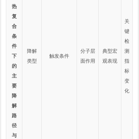
热
复
关
合
键
条
检
件
降解
分子层
典型宏
测
下
触发条件
类型
面作用
观表现
指
的
标
主
变
要
化
降
解
路
径
与