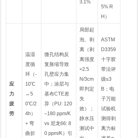
3.1%
5% R
H）
局部起
泡、剥
ASTM
离（剥
D3359
温湿
微孔结构反
离强度
十字胶
度循
复胀缩导致
<2.5
带法评
环（-
孔壁应力集
N/3cm
级≤3
应
10℃
中；涂层与
即判定
B；电
力
↔5
基布CTE差
失
子万能
疲
0℃/2
异（PU: 120
效）；
试验机
劳
4h）
–180 ppm/K
静水压
测得剥
+ 弯
vs 尼龙66: 8
测试中
离力标
曲折
0 ppm/K）引