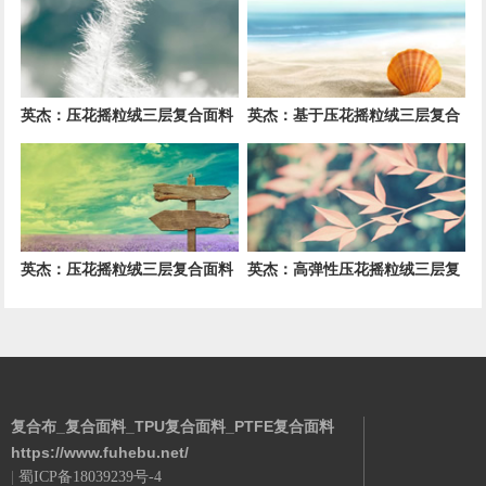
提升技术
能
英杰：压花摇粒绒三层复合面料
英杰：基于压花摇粒绒三层复合
在户外运动服饰中的保暖与透气
结构的功能性家居纺织品开发与
性能研究
应用
英杰：压花摇粒绒三层复合面料
英杰：高弹性压花摇粒绒三层复
的抗起球性与耐磨性优化技术分
合面料在冬季童装设计中的应用
析
实践
复合布_复合面料_TPU复合面料_PTFE复合面料
https://www.fuhebu.net/
|
蜀ICP备18039239号-4