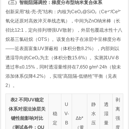
（三）智能阻隔调控：梯度分布型纳米复合体系
创新采用“核-壳-壳”结构：内核为CeO₂@SiO₂（Ce⁴⁺/Ce³⁺
氧化还原对高效淬灭单线态氧），中间为ZnO纳米棒（长
径比12:1，定向排列增强UV散射），外层包覆疏水性十八
烷基三氯硅烷（OTS）。该复合粒子在涂层中呈梯度分布
——近表面富集UV屏蔽相（体积分数8.2%），内部则以
透湿导向的CeO₂为主（体积分数15.6%）。实测其UV-B
透过率≤0.15%，同时透湿量维持在7,650 g/m²·24h（较未
添加体系仅降4.2%），实现“高阻隔-低牺牲”平衡（见表
2）。
表2 不同UV稳定
剥
U
静
透
体系对湿法涂层关
离
稳
V-
水
湿
键性能影响对比
Δb*
强
定
B
压
量
（测试条件：QU
（黄
度