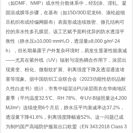
（如DMF、NMP）或水性分散体系中，经刮涂、浸轧、凝
固浴成膜等步骤，在基布（如15D/30D尼龙66、涤纶超细
旦机织布或经编网眼布）表面形成连续致密、微孔结构可
控的亲水性多孔膜层。该工艺赋予面料优异的防水透湿平
衡性（静水压≥10,000 mmH₂O，透湿量≥8,000 g/m²·24
h），但长期暴露于户外复杂环境时，易发生显著性能衰减
——尤其在紫外线（UV）辐射与湿热耦合作用下，涂层出
现黄变、粉化、微裂纹扩展、剥离强度下降及透湿通道堵
塞等现象。据中国纺织工业联合会《2023功能性纺织品耐
久性白皮书》统计，市售中端湿法PU涂层雨衣在华南地区
夏季（平均温度32.5℃、RH 78%、年UV-B辐照量达4,200
MJ/m²）连续使用6个月后，静水压平均衰减率达37.2%，
透湿量下降41.6%，剥离强度降幅逾52%。这一问题已成
为制约国产高端防护服装出口欧盟（EN 343:2018 Class 3