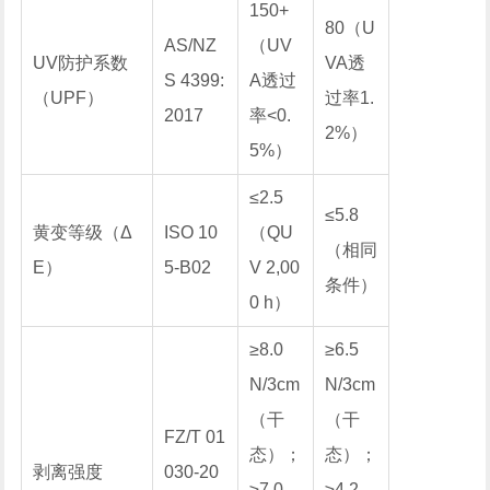
150+
80（U
AS/NZ
（UV
UV防护系数
VA透
S 4399:
A透过
（UPF）
过率1.
2017
率<0.
2%）
5%）
≤2.5
≤5.8
黄变等级（Δ
ISO 10
（QU
（相同
E）
5-B02
V 2,00
条件）
0 h）
≥8.0
≥6.5
N/3cm
N/3cm
（干
（干
FZ/T 01
态）；
态）；
剥离强度
030-20
≥7.0
≥4.2