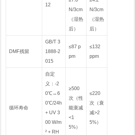
12
N/3cm
N/3cm
（湿热
（湿热
后）
后）
GB/T 3
≤87 p
≤132
DMF残留
1888-2
pm
ppm
015
自定
义：-2
≥500
0℃↔6
≤220
次（性
0℃/24h
次（衰
循环寿命
能衰减
+ UV 3
减>2
<1
00 W/m
5%）
5%）
² + RH