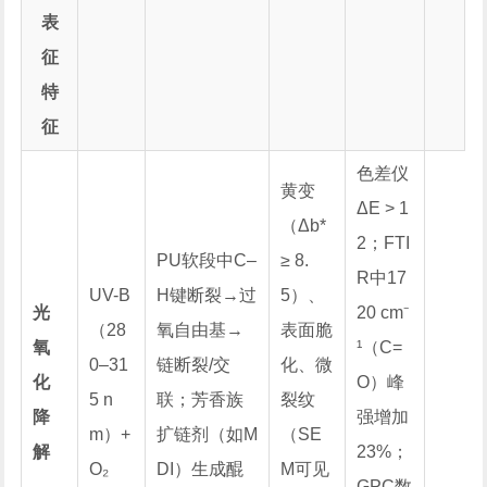
表
征
特
征
色差仪
黄变
ΔE > 1
（Δb*
2；FTI
PU软段中C–
≥ 8.
R中17
UV-B
H键断裂→过
5）、
光
20 cm⁻
（28
氧自由基→
表面脆
氧
¹（C=
0–31
链断裂/交
化、微
化
O）峰
5 n
联；芳香族
裂纹
降
强增加
m）+
扩链剂（如M
（SE
解
23%；
O₂
DI）生成醌
M可见
GPC数