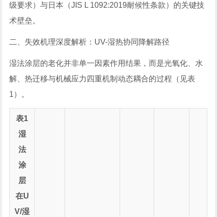
级要求）与日本（JIS L 1092:2019耐候性条款）的关键技
术壁垒。
二、失效机理深度解析：UV-湿热协同降解路径
湿法涂层的老化并非单一因素作用结果，而是光氧化、水
解、热迁移与机械应力四重机制动态耦合的过程（见表
1）。
表1
湿
法
涂
层
在U
V/湿