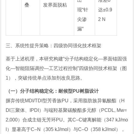
出
准差σ
叠
发界面脱粘
现“针
达±0.9
尖渗
2 N
漏”
三、系统性提升策略：四级协同强化技术框架
基于上述机理，本研究构建“分子结构稳定化—界面锚固强
化—智能阻隔调控—工艺过程控制”四级协同技术框架（图
1），突破传统单点添加剂改良思路。
（一）分子结构稳定化：耐候型PU树脂设计
摒弃传统MDI/TDI型芳香族PU，采用脂肪族异氰酸酯（H
DI三聚体、IPDI）与端羟基聚碳酸酯多元醇（PCDL, Mw=
2,000）合成主链无芳环PU。其C–C键离解能（347 kJ/mo
l）显著高于C–N（305 kJ/mol）与C–O（358 kJ/mol），