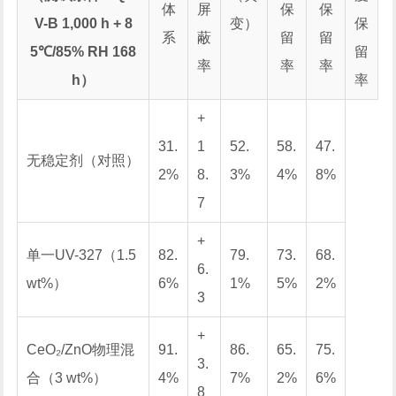
体
屏
保
保
V-B 1,000 h + 8
变）
保
系
蔽
留
留
5℃/85% RH 168
留
率
率
率
h）
率
+
31.
1
52.
58.
47.
无稳定剂（对照）
2%
8.
3%
4%
8%
7
+
单一UV-327（1.5
82.
79.
73.
68.
6.
wt%）
6%
1%
5%
2%
3
+
CeO₂/ZnO物理混
91.
86.
65.
75.
3.
合（3 wt%）
4%
7%
2%
6%
8