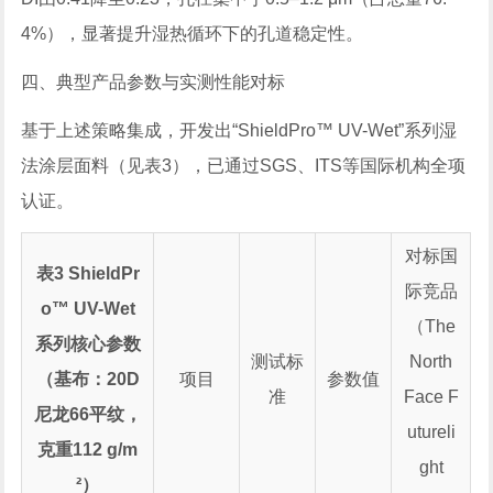
4%），显著提升湿热循环下的孔道稳定性。
四、典型产品参数与实测性能对标
基于上述策略集成，开发出“ShieldPro™ UV-Wet”系列湿
法涂层面料（见表3），已通过SGS、ITS等国际机构全项
认证。
对标国
表3 ShieldPr
际竞品
o™ UV-Wet
（The
系列核心参数
测试标
North
（基布：20D
项目
参数值
准
Face F
尼龙66平纹，
utureli
克重112 g/m
ght
²）