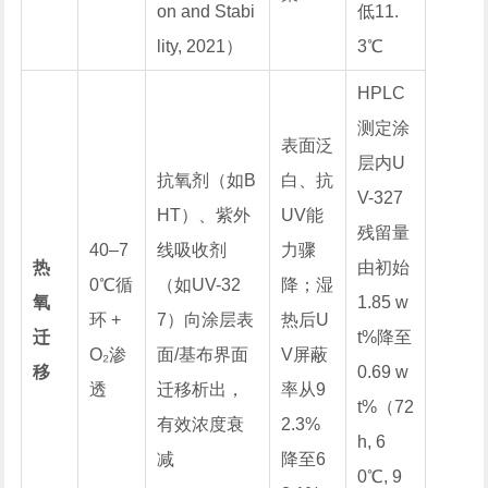
on and Stabi
低11.
lity
, 2021）
3℃
HPLC
测定涂
表面泛
层内U
抗氧剂（如B
白、抗
V-327
HT）、紫外
UV能
残留量
40–7
线吸收剂
力骤
热
由初始
0℃循
（如UV-32
降；湿
氧
1.85 w
环 +
7）向涂层表
热后U
迁
t%降至
O₂渗
面/基布界面
V屏蔽
移
0.69 w
透
迁移析出，
率从9
t%（72
有效浓度衰
2.3%
h, 6
减
降至6
0℃, 9