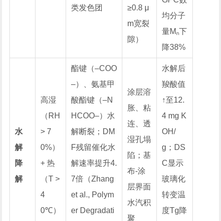
类发色团
≥0.8 μ
均分子
m宽裂
量Mₙ下
隙）
降38%
酯键（–COO
水解后
–）、氨基甲
羧酸值
涂层溶
高湿
酸酯键（–N
↑至12.
胀、粘
（RH
HCOO–）水
4 mg K
连、透
水
> 7
解断裂；DM
OH/
湿孔塌
解
0%）
F残留催化水
g；DS
陷；基
降
+ 热
解速率提升4.
C显示
布-涂
解
（T >
7倍（Zhang
玻璃化
层界面
4
et al.,
Polym
转变温
水汽积
0℃）
er Degradati
度Tg降
聚