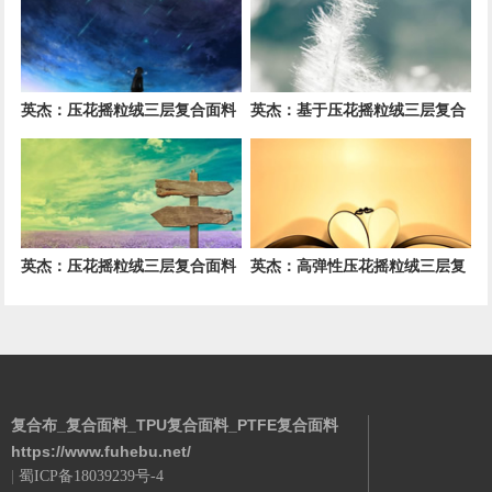
提升技术
能
英杰：压花摇粒绒三层复合面料
英杰：基于压花摇粒绒三层复合
在户外运动服饰中的保暖与透气
结构的功能性家居纺织品开发与
性能研究
应用
英杰：压花摇粒绒三层复合面料
英杰：高弹性压花摇粒绒三层复
的抗起球性与耐磨性优化技术分
合面料在冬季童装设计中的应用
析
实践
复合布_复合面料_TPU复合面料_PTFE复合面料
https://www.fuhebu.net/
|
蜀ICP备18039239号-4