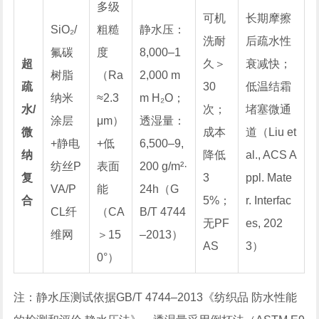
多级
可机
长期摩擦
SiO₂/
粗糙
静水压：
洗耐
后疏水性
氟碳
度
8,000–1
超
久＞
衰减快；
树脂
（Ra
2,000 m
疏
30
低温结霜
纳米
≈2.3
m H₂O；
水/
次；
堵塞微通
涂层
μm）
透湿量：
微
成本
道（Liu et
+静电
+低
6,500–9,
纳
降低
al.,
ACS A
纺丝P
表面
200 g/m²·
复
3
ppl. Mate
VA/P
能
24h（G
合
5%；
r. Interfac
CL纤
（CA
B/T 4744
无PF
es
, 202
维网
＞15
–2013）
AS
3）
0°）
注：静水压测试依据GB/T 4744–2013《纺织品 防水性能