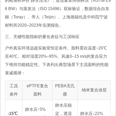
的检测和评价 静水压法》，透湿量采用倒杯法（ASTM E9
6 BW）与蒸发法（ISO 15496）双标验证，数据综合自东
丽（Toray）、帝人（Teijin）、上海德福伦及中科院宁波
材料所2020–2023年实测报告。
三、关键性能指标的量化表征与工况响应
户外真实环境远超实验室恒定条件。面料需在温度−20℃
至40℃、相对湿度20%–95%、风速0–15 m/s的复合应力
下维持功能稳定性。下表列出典型场景下主流面料的性能
衰减规律：
工况
ePTFE复合
PEBA无孔
纳米复合涂层
条件
面料
膜
静水压稳
静水压↑5%
-15℃
定，透湿
静水压↓22%