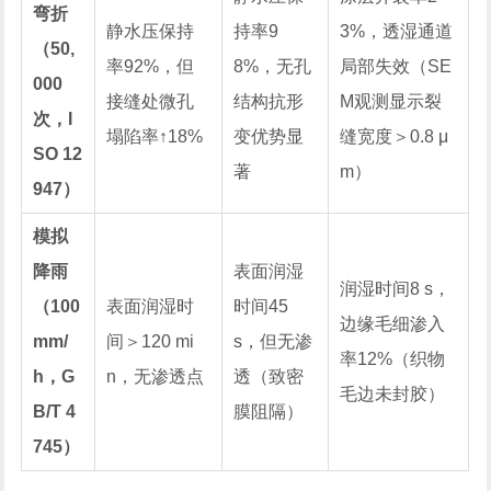
弯折
静水压保持
持率9
3%，透湿通道
（50,
率92%，但
8%，无孔
局部失效（SE
000
接缝处微孔
结构抗形
M观测显示裂
次，I
塌陷率↑18%
变优势显
缝宽度＞0.8 μ
SO 12
著
m）
947）
模拟
降雨
表面润湿
润湿时间8 s，
（100
表面润湿时
时间45
边缘毛细渗入
mm/
间＞120 mi
s，但无渗
率12%（织物
h，G
n，无渗透点
透（致密
毛边未封胶）
B/T 4
膜阻隔）
745）