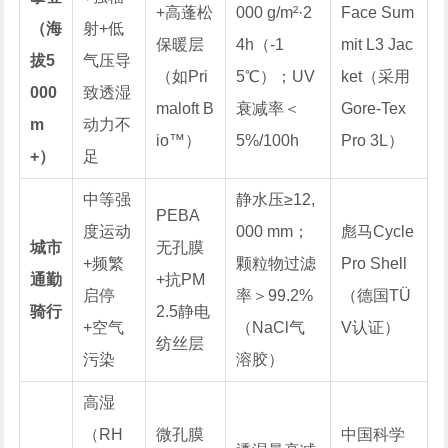
+高蓬松
000 g/m²·2
Face Sum
（海
射+低
保暖层
4h（-1
mit L3 Jac
拔5
气压导
（如Pri
5℃）；UV
ket（采用
000
致透湿
maloft B
衰减率＜
Gore-Tex
m
动力不
io™）
5%/100h
Pro 3L）
+）
足
中等强
静水压≥12,
PEBA
度运动
000 mm；
彪马Cycle
城市
无孔膜
+频繁
颗粒物过滤
Pro Shell
通勤
+抗PM
启停
率＞99.2%
（德国TÜ
骑行
2.5静电
+空气
（NaCl气
V认证）
纺丝层
污染
溶胶）
高湿
（RH
微孔膜
中国科学