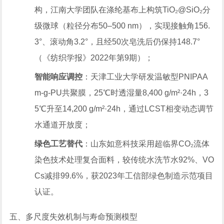
构，江南大学团队在涤纶基布上构筑TiO₂@SiO₂分
级微球（粒径分布50–500 nm），实现接触角156.
3°、滚动角3.2°，且经50次皂洗后仍保持148.7°
（《纺织学报》2022年第9期）；
智能响应调控
：天津工业大学研发温敏型PNIPAA
m-g-PU共聚膜，25℃时透湿量8,400 g/m²·24h，3
5℃升至14,200 g/m²·24h，通过LCST相变动态调节
水通道开放度；
绿色工艺替代
：山东如意科技采用超临界CO₂流体
染色技术处理复合面料，较传统水洗节水92%、VO
Cs减排99.6%，获2023年工信部绿色制造示范项目
认证。
五、多尺度失效机制与寿命预测模型