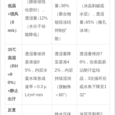
（膜收缩强
低温
量↓38%
（冰晶刺破疏
化密封），
+强风
（聚合物
水层），透湿
透湿量↓12%
（8
链段冻结
量↓65%（微孔
（水分子动
m/s）
抑制扩
冰堵）
能降低）
散）
35℃
透湿量保持
透湿量降
透湿量维持7
高湿
基准值8
至基准4
6%，但表面易
（RH
5%，内层冷
2%，内层
沾附汗盐结
=9
凝水珠形成
持续湿润
晶，3次循环后
0%）
速率＜0.3 μ
（接触角
疏水角下降至1
+静止
L/cm²·min
＜60°）
32°
出汗
反复
静水压保
涂层开裂率2