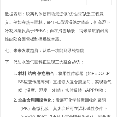
数据表明：脱离具体使用场景泛谈“优性能”缺乏工程意
义。例如在热带雨林，ePTFE虽透湿绝对值高，但高湿下
冷凝风险反高于PEBA；而在滑雪场景，纳米涂层的耐磨
性缺陷会因雪板刮擦迅速暴露。
七、未来发展趋势：从单一功能到系统智能
下一代防水透气面料正呈现三大融合趋势：
材料-结构-信息融合
：将柔性传感器（如PEDOT:P
SS应变传感阵列）直接嵌入复合膜层间，实现微气
候（温度、湿度、pH值）实时反馈与APP联动；
全生命周期绿色化
：发展可化学解聚回收的聚酮
（PK）基微孔膜，其废弃后可在温和碱性条件下
（pH=10, 60℃）3小时内完全降解为单体，回收率