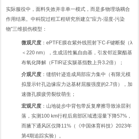
实际服役中，面料失效并非单一模式，而是多物理场耦合
作用结果。中科院过程工程研究所建立“应力-湿度-污染
物”三维损伤模型：
微观尺度
：ePTFE膜在紫外线照射下C-F键断裂（λ
＜220 nm），生成活性氟自由基，引发邻近聚酯基
布氧化降解（FTIR证实羰基指数上升3.2倍）；
介观尺度
：缝纫针迹造成局部应力集中（有限元模
拟显示针孔边缘应力达基材屈服强度的2.7倍），加
速微孔膜疲劳裂纹萌生；
宏观尺度
：山地徒步中背包带反复摩擦导致涂层剥
落，实测100 km行程后肩部区域透湿量下降57%，
而腋下通风区仅降11%（《中国体育科技》2023年
第4期追踪实验）。