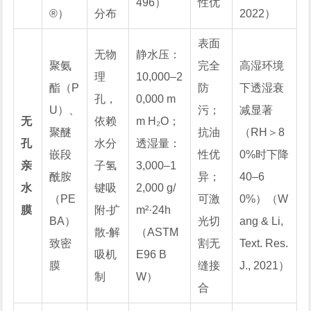
496）
性优
®）
分布
2022）
表面
无物
静水压：
聚氨
完全
高湿环境
理
10,000–2
酯（P
防
下透湿衰
孔，
0,000 m
U）、
污；
减显著
无
依赖
m H₂O；
聚醚
抗油
（RH＞8
孔
水分
透湿量：
嵌段
性优
0%时下降
亲
子氢
3,000–1
酰胺
异；
40–6
水
键吸
2,000 g/
（PE
可激
0%）（W
膜
附-扩
m²·24h
BA）
光切
ang & Li,
散-解
（ASTM
致密
割无
Text. Res.
吸机
E96 B
膜
缝接
J.
, 2021）
制
W）
合