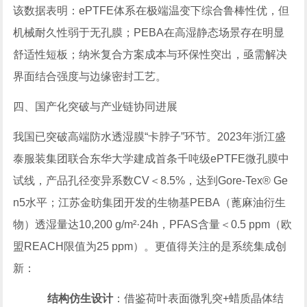
该数据表明：ePTFE体系在极端温变下综合鲁棒性优，但
机械耐久性弱于无孔膜；PEBA在高湿静态场景存在明显
舒适性短板；纳米复合方案成本与环保性突出，亟需解决
界面结合强度与边缘密封工艺。
四、国产化突破与产业链协同进展
我国已突破高端防水透湿膜“卡脖子”环节。2023年浙江盛
泰服装集团联合东华大学建成首条千吨级ePTFE微孔膜中
试线，产品孔径变异系数CV＜8.5%，达到Gore-Tex® Ge
n5水平；江苏金昉集团开发的生物基PEBA（蓖麻油衍生
物）透湿量达10,200 g/m²·24h，PFAS含量＜0.5 ppm（欧
盟REACH限值为25 ppm）。更值得关注的是系统集成创
新：
结构仿生设计
：借鉴荷叶表面微乳突+蜡质晶体结