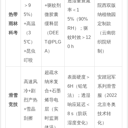
透湿量衰减
＞9
+驱蚊剂
院西双版
率＜1
热带
5%）
微胶囊
纳植物园
5%（90%
雨林
+高温
缓释层
定制款
RH）；驱
科考
（3
（DEE
（云南纺
蚊时效＞12
5℃）
T@PLG
织院研
0 h
+昆虫
A）
制）
叮咬
超疏水
表面硬度＞
安踏冠军
高速风
纳米复
6H（铅笔
系列滑雪
冷+剧
合+石墨
滑雪
法）；透湿
服（2022
烈产热
烯导电
竞技
响应延迟＜
北京冬奥
+雪晶
层（实
8 s（阶跃
技术转
刮擦
时监测
湿度变化）
化）
体温）