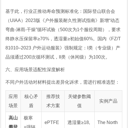
基于此，行业正推动寿命预测标准化：国际登山联合会
（UIAA）2023版《户外服装耐久性测试指南》新增“动态
弯曲-淋雨-干燥”循环试验（500次为1个服役周期），要求
终静水压保留率≥70%，透湿量≥初始值60%。国内《FZ/T
81010–2023 户外运动服装》强制规定：I类（专业级）产
品须通过200次循环测试，II类（休闲级）为100次。
六、应用场景适配性深度解析
不同户外活动对材料提出差异化诉求，需进行精准选型：
应用
核心矛
推荐技
关键参数阈
实例产品
场景
盾
术方案
值
高山
极寒
ePTFE
透湿量≥18,
The North
攀登
+强辐