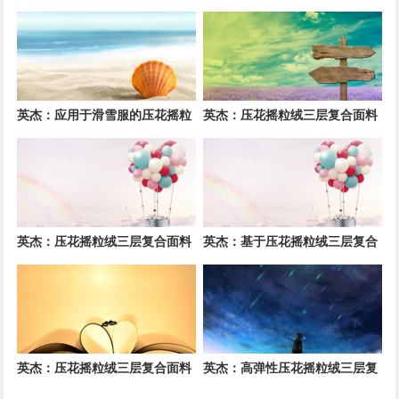
在冬季户外服装中的保暖性能优
面料的高透气防风运动服饰开发
化研究
英杰：应用于滑雪服的压花摇粒
英杰：压花摇粒绒三层复合面料
绒三层复合面料抗撕裂与耐磨性
在户外风衣和夹克中的应用与性
提升技术
能
英杰：压花摇粒绒三层复合面料
英杰：基于压花摇粒绒三层复合
在户外运动服饰中的保暖与透气
结构的功能性家居纺织品开发与
性能研究
应用
英杰：压花摇粒绒三层复合面料
英杰：高弹性压花摇粒绒三层复
的抗起球性与耐磨性优化技术分
合面料在冬季童装设计中的应用