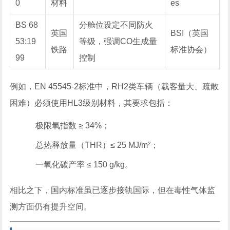
0
材料
es
BS 68
分舱位设定不同防火
英国
BSI（英国
53:19
等级，强调CO生成量
铁路
标准协会）
99
控制
例如，EN 45545-2标准中，RH2类车辆（载客量大、疏散
困难）必须使用HL3级别材料，其要求包括：
极限氧指数 ≥ 34%；
总热释放量（THR）≤ 25 MJ/m²；
一氧化碳产率 ≤ 150 g/kg。
相比之下，国内标准虽已逐步接轨国际，但在毒性气体监
测方面仍有提升空间。