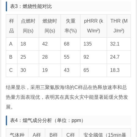
表3：燃烧性能对比
样
点燃时
燃烧时
失重
pHRR (k
THR (M
品
间(s)
间(s)
率(%)
W/m²)
J/m²)
A
18
42
68
135
32.1
B
25
28
55
92
24.7
C
30
19
43
65
18.3
结果显示，采用三聚氰胺海绵的C样品在热释放速率和总
热量方面表现优，表明其在真实火灾中能显著延缓火势发
展。
表4：烟气成分分析（单位：ppm）
气体种
A样
B样
C样
安全阈值（15min暴