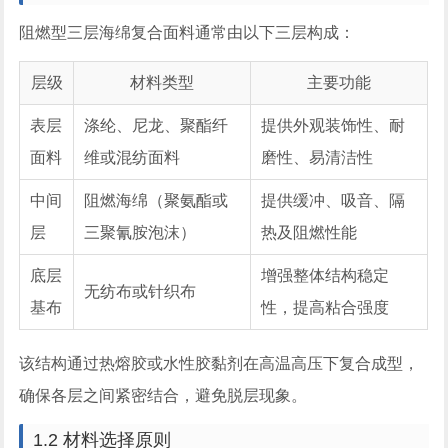
阻燃型三层海绵复合面料通常由以下三层构成：
层级
材料类型
主要功能
表层
涤纶、尼龙、聚酯纤
提供外观装饰性、耐
面料
维或混纺面料
磨性、易清洁性
中间
阻燃海绵（聚氨酯或
提供缓冲、吸音、隔
层
三聚氰胺泡沫）
热及阻燃性能
底层
增强整体结构稳定
无纺布或针织布
基布
性，提高粘合强度
该结构通过热熔胶或水性胶黏剂在高温高压下复合成型，
确保各层之间紧密结合，避免脱层现象。
1.2 材料选择原则