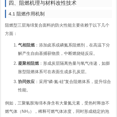
四、阻燃机理与材料改性技术
4.1 阻燃作用机制
阻燃型三层海绵复合面料的防火性能主要依赖于以下几个
方面：
气相阻燃
：添加卤系或磷氮系阻燃剂，在高温下分
解产生自由基捕获物质，中断燃烧链反应。
凝聚相阻燃
：形成炭层隔离热量与氧气传递，如膨
胀型阻燃体系可在表面生成多孔炭层。
协同效应
：采用“磷-氮-硅”复合阻燃体系，提升综合
性能。
例如，三聚氰胺海绵本身含有大量氮元素，受热时释放不
燃气体（NH₃），稀释可燃气体浓度，同时形成稳定的泡