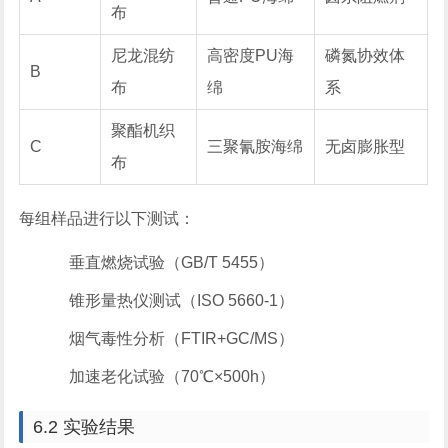
布
尼龙混纺
高密度PU海
磷氮协效体
B
布
绵
系
聚酯机织
C
三聚氰胺海绵
无卤膨胀型
布
每组样品进行以下测试：
垂直燃烧试验（GB/T 5455）
锥形量热仪测试（ISO 5660-1）
烟气毒性分析（FTIR+GC/MS）
加速老化试验（70℃×500h）
6.2 实验结果