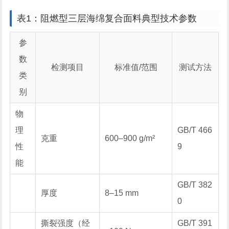
表1：阻燃型三层海绵复合面料典型技术参数
参
数
检测项目
标准值/范围
测试方法
类
别
物
理
GB/T 466
克重
600–900 g/m²
性
9
能
GB/T 382
厚度
8–15 mm
0
撕裂强度（经
GB/T 391