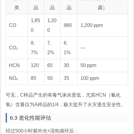
类
品
品
品
露）
1,85
1,20
CO
980
1,200 ppm
0
0
8.
7.
6.
CO₂
—
7%
2%
1%
HCN
120
65
30
50 ppm
NOₓ
85
50
35
100 ppm
可见，C样品产生的有毒气体浓度低，尤其HCN（氰化
氢）含量仅为A样品的1/4，极大提升了火灾逃生安全性。
6.3 老化性能评估
经过500小时紫外光+湿热循环后：