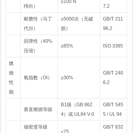
≥100 N
纬向）
7.2
耐磨性（马丁
≥5000次（无破
GB/T 211
代尔）
损）
96.2
回弹性（40%
≥85%
ISO 3385
压缩）
燃
烧
GB/T 240
氧指数（OI）
≥30%
性
6.2
能
B1级（GB 862
GB/T 545
垂直燃烧等级
4）或 UL94 V-0
5 / UL 94
烟密度等级
GB/T 832
≤75