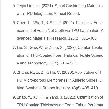
Teijin Limited. (2021).
Smart Cushioning Materials
with TPU Integration
. Annual Report.
Chen, L., Wu, T., & Sun, Y. (2021).
Flexibility Enha
ncement of Foam Net Cloth via TPU Lamination
. A
dvanced Materials Research, 125(2), 301–308.
Liu, S., Gao, W., & Zhou, X. (2022).
Comfort Evalu
ation of TPU-Coated Foam Fabrics
. Textile Scienc
e and Technology, 38(4), 215–223.
Zhang, R., Li, Z., & Hu, C. (2020).
Application of T
PU Micro-porous Membranes in Athletic Shoes
. C
hina Synthetic Rubber Industry, 43(6), 405–410.
Zhao, Y., Xu, H., & Yang, J. (2021).
Optimization of
TPU Coating Thickness on Foam Fabric Performa