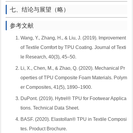
七、结论与展望（略）
参考文献
Wang, Y., Zhang, H., & Liu, J. (2019).
Improvement
of Textile Comfort by TPU Coating
. Journal of Texti
le Research, 40(3), 45–50.
Li, X., Chen, M., & Zhao, Q. (2020).
Mechanical Pr
operties of TPU Composite Foam Materials
. Polym
er Composites, 41(5), 1890–1900.
DuPont. (2019).
Hytrel® TPU for Footwear Applica
tions
. Technical Data Sheet.
BASF. (2020).
Elastollan® TPU in Textile Composi
tes
. Product Brochure.