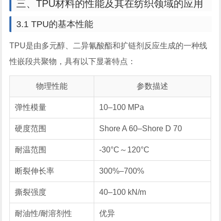
三、TPU材料的性能及其在纺织领域的应用
3.1 TPU的基本性能
TPU是由多元醇、二异氰酸酯和扩链剂反应生成的一种线
性嵌段共聚物，具有以下显著特点：
物理性能
参数描述
弹性模量
10–100 MPa
硬度范围
Shore A 60–Shore D 70
耐温范围
-30°C～120°C
断裂伸长率
300%–700%
撕裂强度
40–100 kN/m
耐油性/耐溶剂性
优异