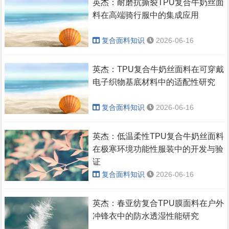
英杰：耐磨抗撕裂TPU复合牛奶丝面
料在高端骑行服中的集成应用
复合面料知识
2026-06-16
英杰：TPU复合牛奶丝面料在可穿戴
电子织物基底材料中的适配性研究
复合面料知识
2026-06-16
英杰：低温柔性TPU复合牛奶丝面料
在极寒环境功能性服装中的开发与验
证
复合面料知识
2026-06-16
英杰：春亚纺复合TPU膜面料在户外
冲锋衣中的防水透湿性能研究